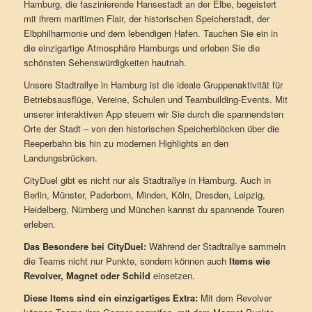
Hamburg, die faszinierende Hansestadt an der Elbe, begeistert
mit ihrem maritimen Flair, der historischen Speicherstadt, der
Elbphilharmonie und dem lebendigen Hafen. Tauchen Sie ein in
die einzigartige Atmosphäre Hamburgs und erleben Sie die
schönsten Sehenswürdigkeiten hautnah.
Unsere Stadtrallye in Hamburg ist die ideale Gruppenaktivität für
Betriebsausflüge, Vereine, Schulen und Teambuilding-Events. Mit
unserer interaktiven App steuern wir Sie durch die spannendsten
Orte der Stadt – von den historischen Speicherblöcken über die
Reeperbahn bis hin zu modernen Highlights an den
Landungsbrücken.
CityDuel gibt es nicht nur als
Stadtrallye in Hamburg
. Auch in
Berlin
,
Münster
,
Paderborn
,
Minden
,
Köln
,
Dresden
,
Leipzig
,
Heidelberg
,
Nürnberg
und
München
kannst du spannende Touren
erleben.
Das Besondere bei CityDuel:
Während der Stadtrallye sammeln
die Teams nicht nur Punkte, sondern können auch
Items wie
Revolver, Magnet oder Schild
einsetzen.
Diese Items sind ein einzigartiges Extra:
Mit dem Revolver